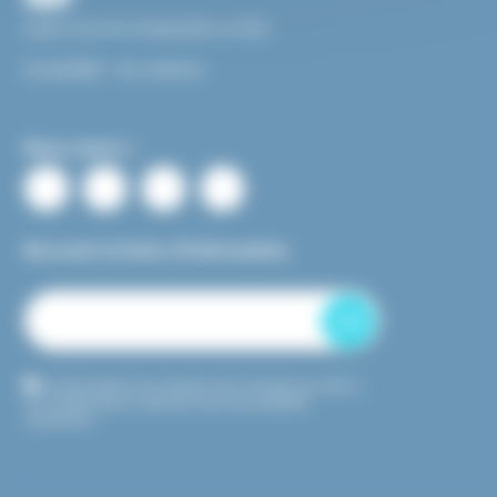
Facile à Lire et à Comprendre ou FALC
Accessibilité : non conforme
Nous suivre :
Recevoir la lettre d’information
OK
En transmettant mon adresse mail, j’accepte que celle-ci
soit utilisée dans le cadre de l’envoi de newsletter
uniquement.