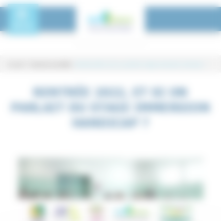
Panneau de gestion des cookies
Toggle Menu
MENU
Accueil
-
Toutes les actualités
-
Rentrée 2022, et si on parlait du stage immersion handicap ?
Rentrée 2022, et si on parlait du s
RENTRÉE 2022, ET SI ON
PARLAIT DU STAGE IMMERSION
HANDICAP ?