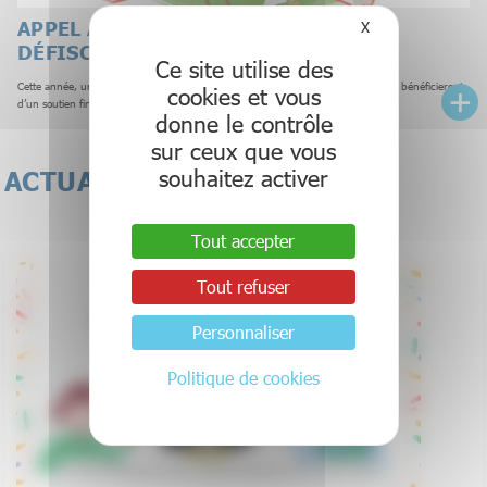
APPEL À PROJET RECHERCHE 2026
X
Masquer le bande
DÉFISCIENCE
Ce site utilise des
Cette année, un appel à projet (AAP) est lancé afin de sélectionner 4 projets qui bénéficieront
cookies et vous
d’un soutien financier à hauteur de 45 000€.
donne le contrôle
sur ceux que vous
souhaitez activer
ACTUALITÉS
Tout accepter
Tout refuser
Personnaliser
Politique de cookies