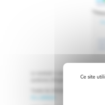
Le vendredi 3 octobre 2025 à Paris, l’AF
Ce site uti
syndrome d’Angelman : mieux compren
Toutes les informations sont disponibles
P1=209619