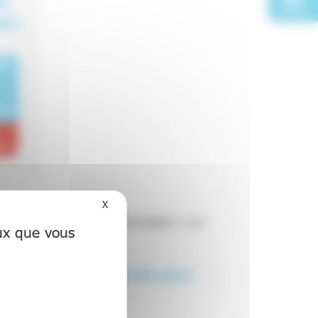
Docs
X
Masquer le bandeau des cookies
ne nouvelle journée de formation « Le
eux que vous
ription.com/pro/activite.php?