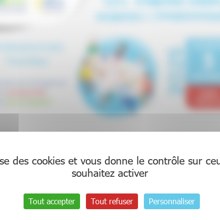
SA et la Filière Maladies Rares DéfiScience organisent u
lise des cookies et vous donne le contrôle sur c
dre, mieux accompagner ».
souhaitez activer
 dans l’agenda, en suivant ce lien :
https://www.linsc
Tout accepter
Tout refuser
Personnaliser