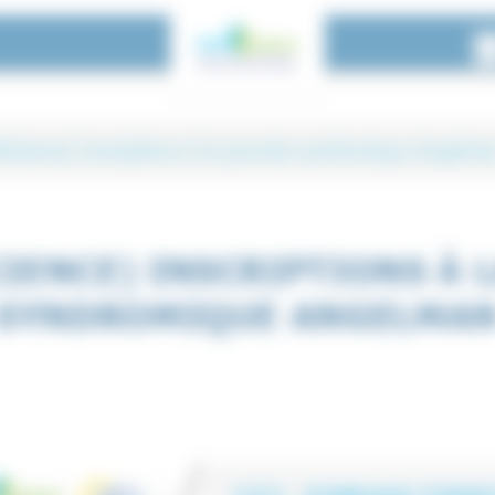
A
iScience) Inscriptions à la journée syndromique Angelma
ions à la journée syndromi
CIENCE) INSCRIPTIONS À 
SYNDROMIQUE ANGELMA