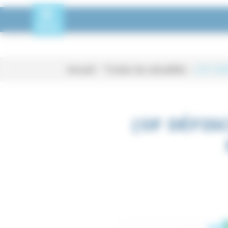
Panneau de gestion des cookies
Toggle Menu
MENU
Accueil
-
Toutes les actualités
-
(OF Déf
(OF DéfiScience) Inscript
(OF DÉFIS