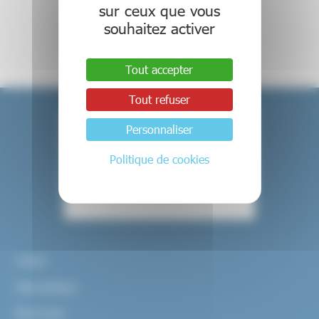
sur ceux que vous
Retour aux actualités
souhaitez activer
Tout accepter
Tout refuser
Personnaliser
Politique de cookies
Contact
Infos pratiques
Plan du site