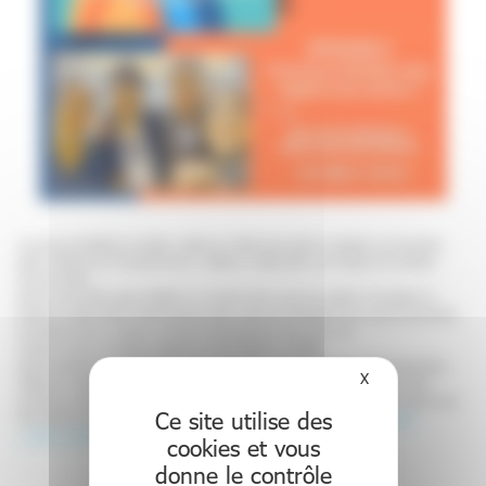
Le groupe Interfilières Transition, piloté par la filière Neurosphinx présente une deuxième
saison inédite de son Podcast franchir, réalisé en collaboration avec l’Agence Pyramidale
Communication.
Après une première saison dédiée à un moment clé du parcours patient, la transition de
l’enfance à l’âge adulte, cette deuxième saison explore la thématique tout aussi fondamentale
de l’estime de soi, un enjeu crucial pour les personnes vivant avec une
maladie rare et un handicap associé, qu’il soit visible ou Invisible
Quatre épisodes sont déjà sortis et plusieurs autres arriveront d’ici les prochaines semaines,
X
Masquer le bande
réalisés en collaboration avec DéfiScience, Têtecou et Fimatho ! Les épisodes 3 et 4 sont
produits en association avec le centre de référence déficiences intellectuelles de causes rares
Ce site utilise des
des Hospices Civils de Lyon. Retrouvez le podcast ici :
https://shows.acast.com/
…/epis…/67bc9bb119249d0c1a7527c8
cookies et vous
donne le contrôle