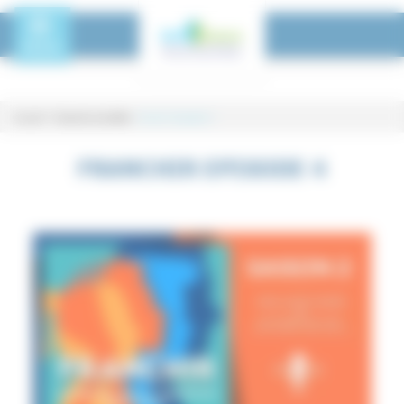
Panneau de gestion des cookies
Toggle Menu
MENU
Accueil
-
Toutes les actualités
-
Franchir Episode 4
Franchir Episode 4
FRANCHIR EPISODE 4