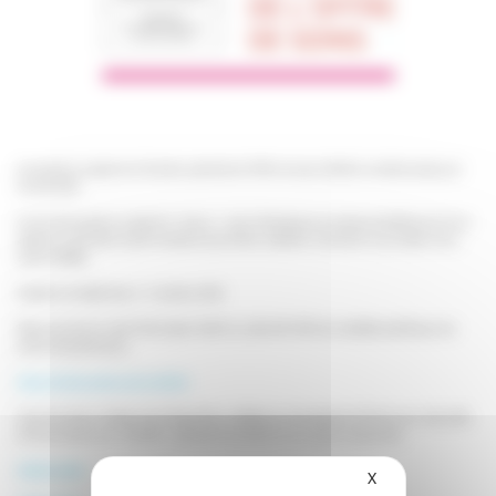
Les appels à projets de la Direction générale de l’offre de soins (DGOS) ont été lancées pour
l’année 2024.
Ce sont des appels à projets dit « blancs » mais 4 thématiques prioritaires bénéficieront d’une
attention particulière (santé mentale et psychiatrie, pédiatrie, prévention et promotion de la
santé, fertilité).
Deadline de dépôt des LI : 8 octobre 2024.
Retrouvez dans la note d’information DGOS du pôle AAP-DRS les modalités spécifiques, les
points clés génériques.
Note d’information de la DGOS
Vous trouverez ci-dessous les infographies, réalisées par les Hospices Civils de Lyon, des outils
de financement pour identifier rapidement les attendus de chaque programme.
PREPS 2024
X
Masquer le bande