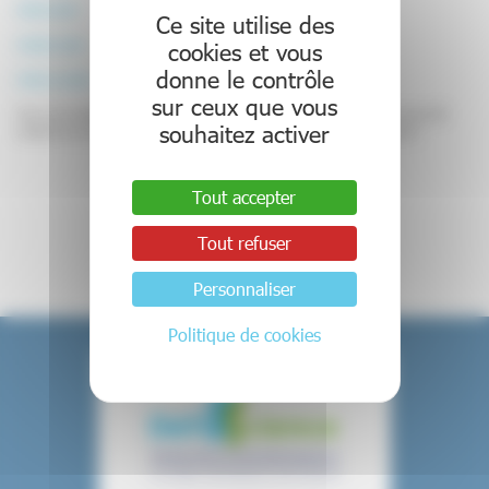
PRME 2024
Ce site utilise des
PHRIP 2024
cookies et vous
donne le contrôle
PHRC N 2024
sur ceux que vous
Nous vous rappelons que les structures d’appui à la recherche sont à contacter le plus tôt
souhaitez activer
possible et au plus tard 4 semaines avant la date limite de soumission des dossiers/LI.
Tout accepter
Retour aux actualités
Tout refuser
Personnaliser
Politique de cookies