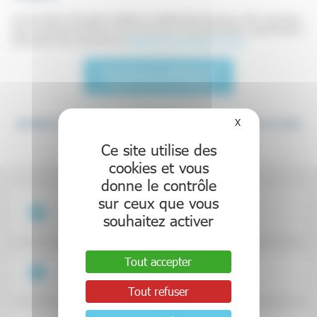
Ce DIU propose une formation complète aux professionnels de santé pour mieux comprendre,
évaluer et apporter des clés pour le suivi et la prise en charge des situations complexes liées au
polyhandicap, tout au long de la vie.
Plaquette de présentation du DIU
Informations et candidatures par
courriel à Mme Léa Corbières
X
Masquer le bande
AUTRES DIPLÔMES DANS LE CHAMP DU HANDICAP ET DES
TND
Ce site utilise des
cookies et vous
donne le contrôle
sur ceux que vous
HANDICAP
souhaitez activer
Tout accepter
NEURODÉVELOPPEMENT
Tout refuser