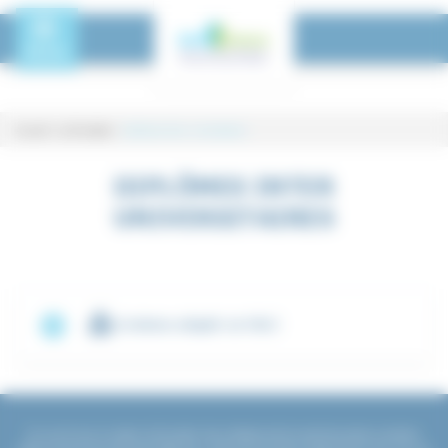
Panneau de gestion des cookies
Toggle Menu
MENU
Accueil
-
La Formation
-
Diplômes inter universitaires
Diplômes inter universitaires
DIPLÔMES INTER
UNIVERSITAIRES
Contenu adapté en FALC
En accord avec sa mission de formation des professionnels de santé des secteurs sanitaire,