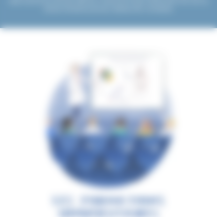
médico-social et socio-éducatif, DéfiScience valorise les formations diplômantes en lien avec son
domaine d’activité et porte deux diplômes inter-universitaires.