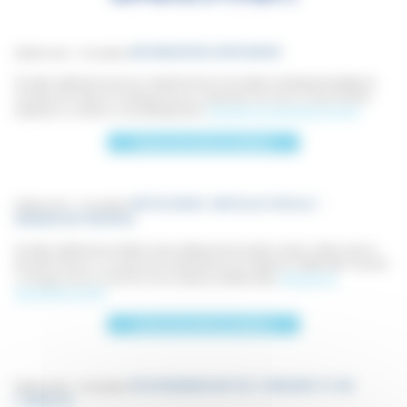
NEURODÉVELOPPEMENT
Diplôme Inter – Universitaire
Formation diplômante ayant pour objectif de former des médecins développementalistes de
proximité, afin d’assurer le repérage précoce, le diagnostic et la prise en charge d’enfants
présentant un trouble du neurodéveloppement.
Plaquette de présentation du DIU
Déposez votre dossier de candidature
DÉFICIENCE INTELLECTUELLE –
Diplôme Inter – Universitaire
HANDICAP MENTAL
Formation diplômante permettant à des professionnels de santé du secteur médico-social ou
éducatif de découvrir une approche transdisciplinaire de la déficience intellectuelle, d’acquérir
un langage commun et d’enrichir leurs pratiques professionnelles.
Plaquette de
présentation du DIU
Déposez votre dossier de candidature
POLYHANDICAP DE L’ENFANT ET DE
Diplôme Inter – Universitaire
L’ADULTE