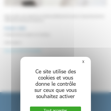
Cette formation vise à répondre aux besoins spécifiques de la prise en charge des personnes
vieillissantes porteuses de trisomie 21.
PUBLIC VISÉ
Professionnels de la santé ou du handicap.
Institut Lejeune
Lien vers la fiche de formation
X
Masquer le bande
Retour aux formations
Ce site utilise des
cookies et vous
donne le contrôle
sur ceux que vous
souhaitez activer
Tout accepter