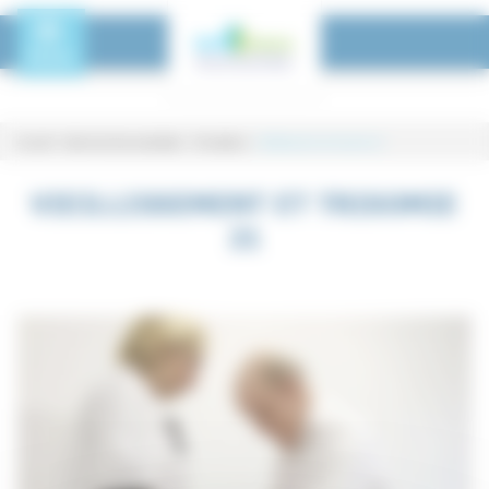
Panneau de gestion des cookies
Toggle Menu
MENU
Accueil
-
Centre de documentation - Formations
-
Vieillissement et trisomie 21
Vieillissement et trisomie 21
VIEILLISSEMENT ET TRISOMIE
21