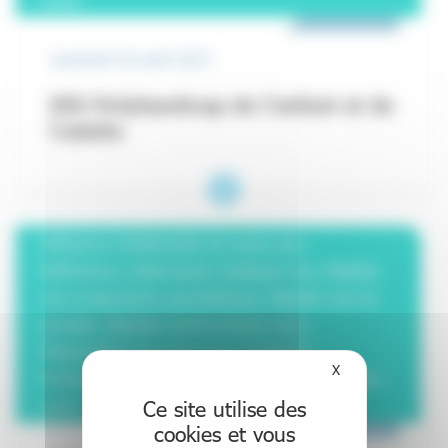
vendredi 29 août 2025
DIU Polyhandicap de l’enfant et de
l’adulte
Déficience intellectuelle de cause rare,
DéfiScience, Diplomante, Epilepsie rare, Maladie
rare à expression psychiatrique, Maladie rare du
cervelet, Obésités syndromiques rares,
Polyhandicap de cause rare, Présentiel,
X
Masquer le bande
Professionnel de santé, Professionnel du médico-
Ce site utilise des
social
cookies et vous