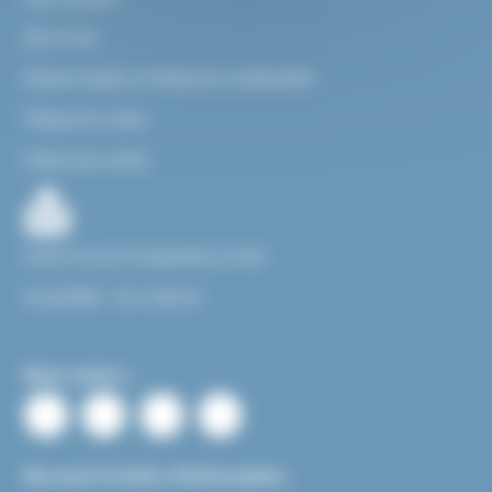
Plan du site
Mentions légales et Politique de confidentialité
Politique de cookies
Gestion des cookies
Facile à Lire et à Comprendre ou FALC
Accessibilité : non conforme
Nous suivre :
Recevoir la lettre d’information