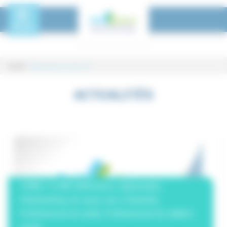
Panneau de gestion des cookies
Toggle Menu
MENU
Accueil
-
Polyhandicap de cause rare
DIU Polyhandicap de l’enfant et de l
ACTUALITÉS
CRMR / CCMR DéfiScience, Diplomante,
Polyhandicap de cause rare, Présentiel,
Professionnel de santé, Professionnel du médico-
social