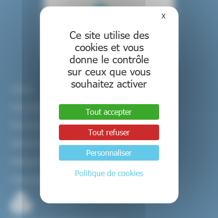
X
Masquer le bande
Ce site utilise des
cookies et vous
donne le contrôle
sur ceux que vous
souhaitez activer
Contact
Infos pratiques
Tout accepter
Plan du site
Tout refuser
Mentions légales et Politique de confidentialité
Personnaliser
Politique de cookies
Politique de cookies
Gestion des cookies