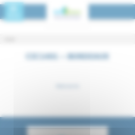
Panneau de gestion des cookies
Toggle Menu
MENU
Accueil
CIC1401 – Bordeaux
CIC1401 – BORDEAUX
Retour aux cics