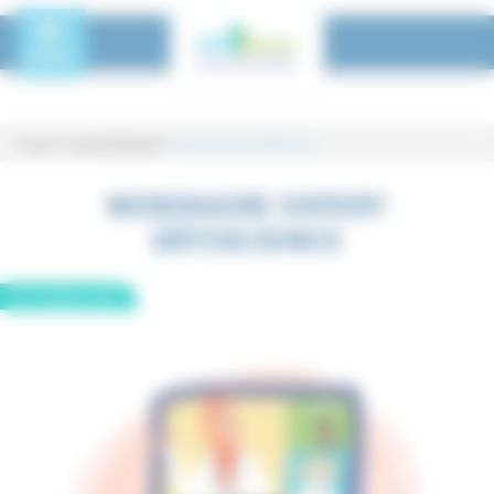
Panneau de gestion des cookies
Toggle Menu
MENU
Accueil
-
Tous les événements
-
Webinaire expert DéfiScience
Webinaire expert DéfiScience
WEBINAIRE EXPERT
DÉFISCIENCE
24
novembre
2022