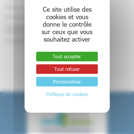
Ce site utilise des
Thèmes de cette session
cookies et vous
Panorama des hypoplasies pontocérébelleuses en 2022
donne le contrôle
Point sur les approches fonctionnelles dans l’exploration génétique des hypoplasies
sur ceux que vous
pontocérébelleuses, ex de PRDM13
souhaitez activer
Le syndrome de Joubert, Etude clinique et génétique de la cohorte française
Tout accepter
Retour aux événements
Tout refuser
Personnaliser
Politique de cookies