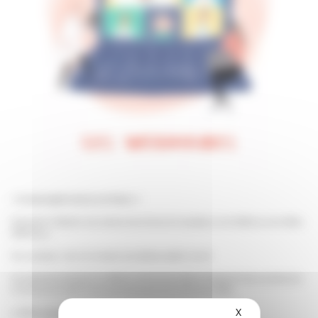
« Je suis expert mais je me forme. »
Évènement à l’attention des membres des Centres de Compétence et de Référence de la filière
DéfiScience.
Pour participer, merci de contacter ghe.defiscience@chu-lyon.fr
Ces webinaires participent à la diffusion des bonnes pratiques, témoignent des avancées dans
la recherche et créent du lien entre les équipes des centres de la Filière.
X
Masquer le bande
La Filière organise entre cinq et six webinaires par an.