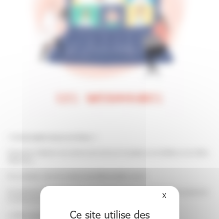
« Je suis expert mais je me forme. »
Évènement à l’attention des membres des Centres de Compétence et de Référence de la filière
DéfiScience.
Pour participer, merci de contacter ghe.defiscience@chu-lyon.fr
Ces webinaires participent à la diffusion des bonnes pratiques, témoignent des avancées dans
X
Masquer le bande
la recherche et créent du lien entre les équipes des centres de la Filière.
Ce site utilise des
La Filière organise entre cinq et six webinaires par an.