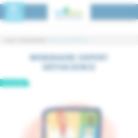
Panneau de gestion des cookies
Toggle Menu
MENU
Accueil
-
Tous les événements
-
Webinaire expert DéfiScience
Webinaire expert DéfiScience
WEBINAIRE EXPERT
DÉFISCIENCE
11
mai
2023