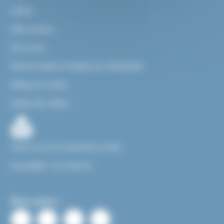
Contact
Infos pratiques
Plan du site
Mentions légales et Politique de confidentialité
Politique de cookies
Gestion des cookies
Facile à Lire et à Comprendre ou FALC
Accessibilité : non conforme
Nous suivre :