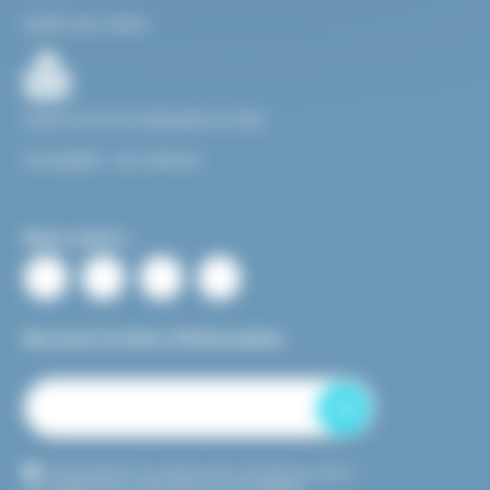
Gestion des cookies
Facile à Lire et à Comprendre ou FALC
Accessibilité : non conforme
Nous suivre :
Recevoir la lettre d’information
OK
En transmettant mon adresse mail, j’accepte que celle-ci
soit utilisée dans le cadre de l’envoi de newsletter