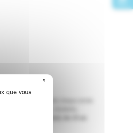
Docs
X
Masquer le bandeau des cookies
eux que vous
francophone qui s’implante chaque année
amédicales, chercheurs, étudiants,
le de Clermont-Ferrand, du 15 au