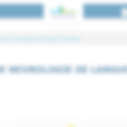
A
s de neurologie de langue française
langue française
E NEUROLOGIE DE LANGU