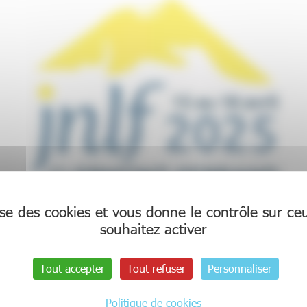
lise des cookies et vous donne le contrôle sur c
souhaitez activer
ançaise (Jnlf) est l’événement majeur de la neurologie 
le plus de 3000 participants : médecins, professions par
Tout accepter
Tout refuser
Personnaliser
n 2025, le rendez-vous est donné à la Grande Hal
urs de la neurologie !
Politique de cookies