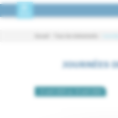
Panneau de gestion des cookies
Toggle Menu
MENU
Accueil
-
Tous les événements
-
Journée
Journées de neurologie de 
JOURNÉES D
15 avril
2025
au
18 avril
2025