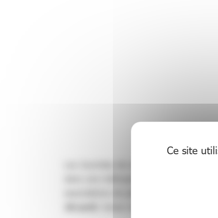
Ce site uti
Les Journées de neurologie de langue fr
dans une métropole différente et accueil
associations de patients et industriels.
E
18 avril.
Venez rencontrez tous les acte