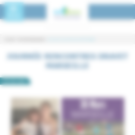
Panneau de gestion des cookies
Toggle Menu
MENU
Accueil
-
Tous les événements
-
Journée rencontres Dravet Marseille
Journée rencontres Dravet Marseille
JOURNÉE RENCONTRES DRAVET
MARSEILLE
30
mars
2026