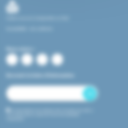
Facile à Lire et à Comprendre ou FALC
Accessibilité : non conforme
Nous suivre :
Recevoir la lettre d’information
OK
En transmettant mon adresse mail, j’accepte que celle-ci
soit utilisée dans le cadre de l’envoi de newsletter
uniquement.