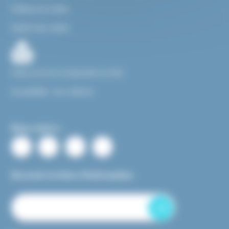
Politique de cookies
Gestion des cookies
Facile à Lire et à Comprendre ou FALC
Accessibilité : non conforme
Nous suivre :
Recevoir la lettre d’information
OK