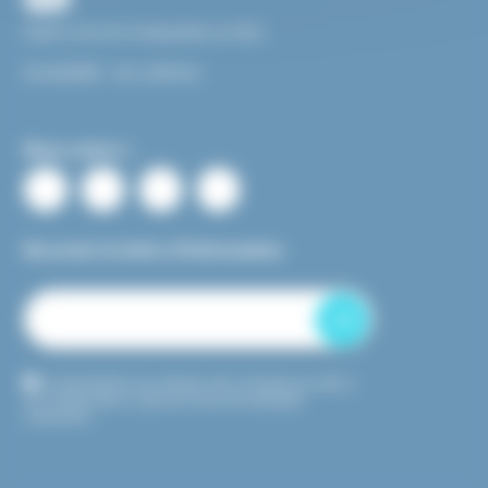
Facile à Lire et à Comprendre ou FALC
Accessibilité : non conforme
Nous suivre :
Recevoir la lettre d’information
OK
En transmettant mon adresse mail, j’accepte que celle-ci
soit utilisée dans le cadre de l’envoi de newsletter
uniquement.