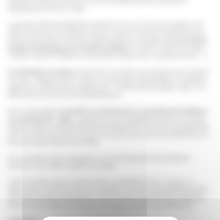
problèmes de santé plus fréquents que dans la population générale, pourtant sous-
diagnostiqués et mal pris en charge.
La population déficiente intellectuelle représente en France 1,5 à 2% de la population, soit 1
million de personnes. Les problèmes d’accès aux soins sont d’autant plus importants que les
personnes sont adultes. Les données actuelles suggèrent une prévalence élevée
de certains
troubles du développement et troubles psychiques
(Troubles du Spectre de l’Autisme,
Troubles du Déficit de l’Attention et Hyperactivité, troubles anxieux, troubles de l’humeur, …).
Les pathologies somatiques
fréquemment rencontrées chez ces personnes sont à prévenir
et à traiter : épilepsies sévères, troubles du sommeil, fatigue, déminéralisation du squelette et
ostéoporose, problème dentaire, digestifs ulcère,
Troubles endocriniens (diabète, obésité…)
etc.
Elles doivent pouvoir être recherchées attentivement.
Dans ce cadre général, l
es troubles du comportement, ou comportements-problèmes
ou comportements « défis »,
aggravent encore la problématique d’accès aux soins déjà
délicate et mettent en difficulté l’ensemble des professionnels du soin et de l’accompagnement
jusqu’à conduire à des ruptures de parcours de soins et de vie, lourds de conséquences pour
les personnes elles-mêmes et leurs familles.
Dans ces situations de poly-pathologies, le suivi est pluridisciplinaire et les traitements
requièrent une surveillance régulière et complexe.
L’APHP a par ailleurs signé en décembre 2014, la charte Romain Jacob, « Unis pour un
meilleur accès à la santé des personnes handicapées ». Dans son projet d’établissement 2015-
2019, l’APHP souhaite en effet s’attacher à mieux prendre en compte les besoins spécifiques
des personnes en situation de handicap et encourager la formation des professionnels.