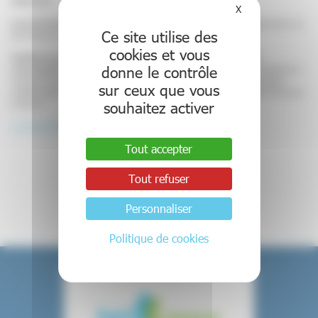
OBJECTIFS
X
Masquer le bande
Lever les freins de l’accès aux soins
: renforcer les compétences des professionnels sur le
Ce site utilise des
plan théorique mais aussi pratique.
cookies et vous
Fluidifier les parcours de soins et de santé et amorcer la création d’une
donne le contrôle
communauté de pratiques issue du soin et de l’accompagnement
, conformément aux
chantiers de l’axe 4 de la mission Desaulle « Accompagner le changement des pratiques
sur ceux que vous
professionnelles »: « améliorer la formation professionnelle », « élaborer et diffuser les bonnes
souhaitez activer
pratiques ».
=> Lien vers le programme et modalités d’inscription
Tout accepter
Retour aux événements
Tout refuser
Personnaliser
Politique de cookies