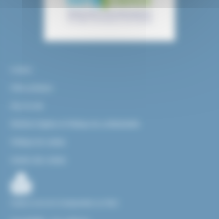
Contact
Infos pratiques
Plan du site
Mentions légales et Politique de confidentialité
Politique de cookies
Gestion des cookies
Facile à Lire et à Comprendre ou FALC