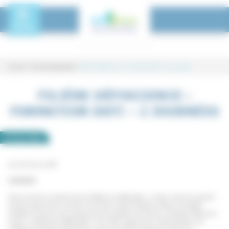
Panneau de gestion des cookies
Toggle Menu
MENU
Accueil
-
Tous les événements
-
Filière DéfiScience : Formation DEFI – 2 journées
Filière DéfiScience : Formation DEFI
FILIÈRE DÉFISCIENCE :
FORMATION DEFI – 2 JOURNÉES
14
juin
2018
Les 14 et 15 juin 2018
CONTEXTE
Dans le champ du handicap et de la déficience intellectuelle, un certain nombre de rapports
récents (rapport Jacob, livre blanc de l’Unapei, rapport Piveteau) souligne la nécessité
d’améliorer l’accès aux soins des personnes en situation de handicap. L’expertise collective de
l’Inserm « Déficiences Intellectuelles » (Juin 2016), objective pour cette population, des