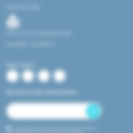
Gestion des cookies
Facile à Lire et à Comprendre ou FALC
Accessibilité : non conforme
Nous suivre :
Recevoir la lettre d’information
OK
En transmettant mon adresse mail, j’accepte que celle-ci
soit utilisée dans le cadre de l’envoi de newsletter