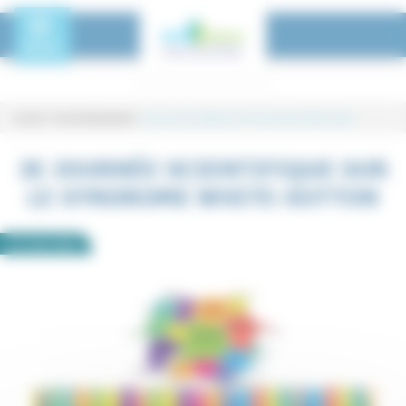
Panneau de gestion des cookies
Toggle Menu
MENU
Accueil
-
Tous les événements
-
3e journée scientifique sur le syndrome White-Sutton
3e journée scientifique sur le synd
3E JOURNÉE SCIENTIFIQUE SUR
LE SYNDROME WHITE-SUTTON
21
mars
2025