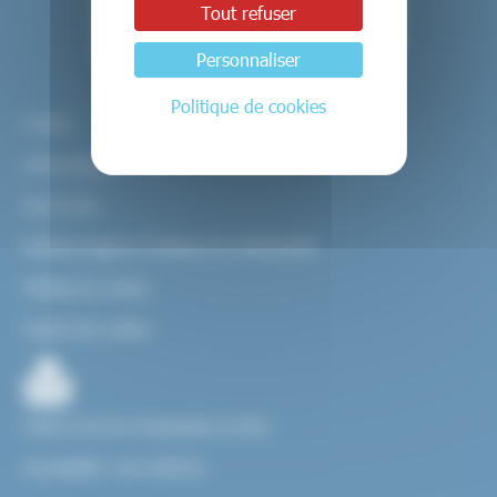
Tout refuser
Personnaliser
Politique de cookies
Contact
Infos pratiques
Plan du site
Mentions légales et Politique de confidentialité
Politique de cookies
Gestion des cookies
Facile à Lire et à Comprendre ou FALC
Accessibilité : non conforme