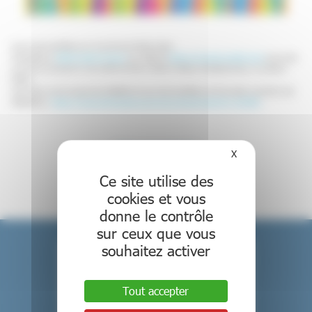
3e journée scientifique sur le syndrome White-Sutton
Organisée par
White Sutton France
aux côtés de
Filière de Santé Anddi-rares
la journée
aura lieu le vendredi 21 mars 2025 de 9h30 à 16h00 à l’Alliance Maladies Rares, rue Didot à
PARIS.
Voici le lien vers le programme détaillé de la journée scientifique et l’inscription (gratuite mais
obligatoire) :
https://www.linscription.com/pro/activite.php?P1=197983
Retour aux événements
X
Masquer le bande
Ce site utilise des
cookies et vous
donne le contrôle
sur ceux que vous
souhaitez activer
Tout accepter