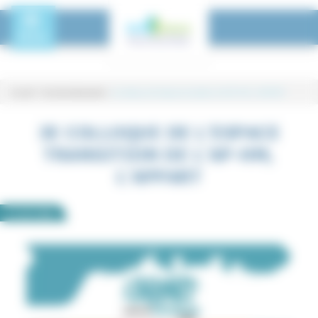
Panneau de gestion des cookies
Toggle Menu
MENU
Accueil
-
Tous les événements
-
3e colloque de l’espace transition de l’AP-HM, L’APPART
3e colloque de l’espace transition 
3E COLLOQUE DE L’ESPACE
TRANSITION DE L’AP-HM,
L’APPART
9
avril
2026