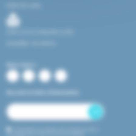
Gestion des cookies
Facile à Lire et à Comprendre ou FALC
Accessibilité : non conforme
Nous suivre :
Recevoir la lettre d’information
OK
En transmettant mon adresse mail, j’accepte que celle-ci
soit utilisée dans le cadre de l’envoi de newsletter