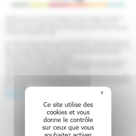
L’APPART est un lieu à part et unique à l’hôpital de la Timone à Marseille. Il est dédié aux
adolescents de plus de 14 ans porteurs de maladie chronique, de maladie rare ou de
handicap. Le centre de référence DéfiScience Polyhandicap de cause rare de La Timone est
impliqué dans l’organisation de ce lieu.
Le jeudi 09 avril prochain se tiendra le 3e colloque de l’APPART, il sera dédié à l’alimentation au
coeur du soin et ses défis dans les maladies chroniques auprès des adolescents porteurs. Dans
cette tranche d’âge, l’alimentation occupe une place centrale comme facteur biologique
influençant la maladie et la réponse aux traitements.
Le colloque annuel de L’APPART’, organisé depuis trois ans au CHU, propose un espace de
réflexion scientifique, clinique et éthique autour de ces questions, en lien direct avec les
problématiques de transition adolescent–adulte.
Cette journée est ouverte à tous les partenaires médicaux et paramédicaux ainsi qu’au public,
parents, associations, structures médico-sociales et éducatives afin de soutenir et développer le
lien ville-hôpital.
Inscriptions gratuites mais obligatoires en suivant ce lien
X
Masquer le bande
Programme complet en suivant ce lien
Ce site utilise des
cookies et vous
Retour aux événements
donne le contrôle
sur ceux que vous
souhaitez activer